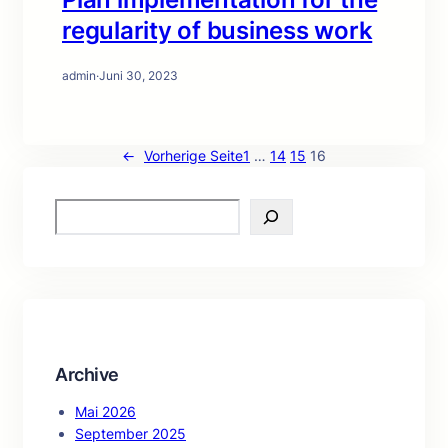
regularity of business work
admin
·
Juni 30, 2023
←
Vorherige Seite
1
…
14
15
16
S
e
a
r
c
h
Archive
Mai 2026
September 2025