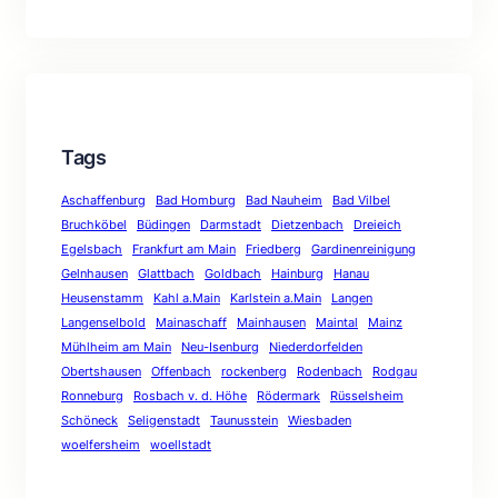
Tags
Aschaffenburg
Bad Homburg
Bad Nauheim
Bad Vilbel
Bruchköbel
Büdingen
Darmstadt
Dietzenbach
Dreieich
Egelsbach
Frankfurt am Main
Friedberg
Gardinenreinigung
Gelnhausen
Glattbach
Goldbach
Hainburg
Hanau
Heusenstamm
Kahl a.Main
Karlstein a.Main
Langen
Langenselbold
Mainaschaff
Mainhausen
Maintal
Mainz
Mühlheim am Main
Neu-Isenburg
Niederdorfelden
Obertshausen
Offenbach
rockenberg
Rodenbach
Rodgau
Ronneburg
Rosbach v. d. Höhe
Rödermark
Rüsselsheim
Schöneck
Seligenstadt
Taunusstein
Wiesbaden
woelfersheim
woellstadt