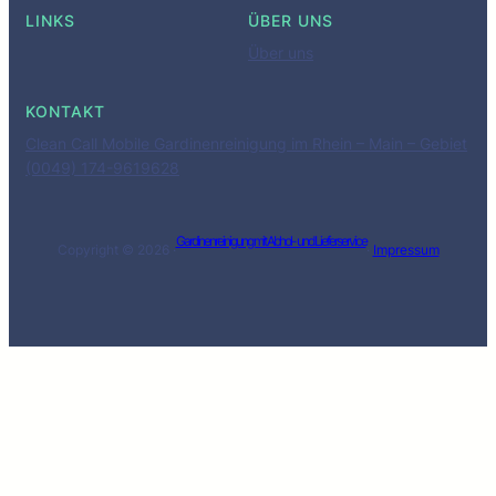
LINKS
ÜBER UNS
Über uns
KONTAKT
Clean Call Mobile Gardinenreinigung im Rhein – Main – Gebiet
(0049) 174-9619628
Gardinenreinigung mit Abhol- und Lieferservice
Copyright © 2026 ·
·
Impressum