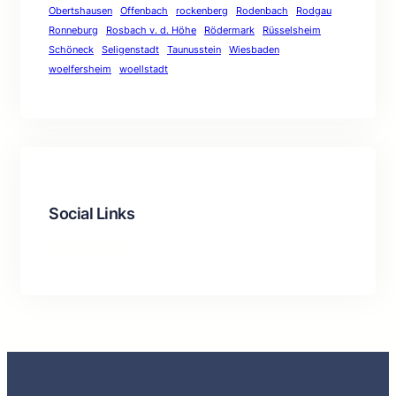
Obertshausen
Offenbach
rockenberg
Rodenbach
Rodgau
Ronneburg
Rosbach v. d. Höhe
Rödermark
Rüsselsheim
Schöneck
Seligenstadt
Taunusstein
Wiesbaden
woelfersheim
woellstadt
Social Links
Facebook
Twitter
LinkedIn
Instagram