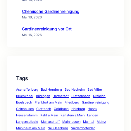
Chemische Gardinenreinigung
Mai 16, 2026
Gardinenreinigung vor Ort
Mai 16, 2026
Tags
Aschaffenburg
Bad Homburg
Bad Nauheim
Bad Vilbel
Bruchköbel
Büdingen
Darmstadt
Dietzenbach
Dreieich
Egelsbach
Frankfurt am Main
Friedberg
Gardinenreinigung
Gelnhausen
Glattbach
Goldbach
Hainburg
Hanau
Heusenstamm
Kahl a.Main
Karlstein a.Main
Langen
Langenselbold
Mainaschaff
Mainhausen
Maintal
Mainz
Mühlheim am Main
Neu-Isenburg
Niederdorfelden