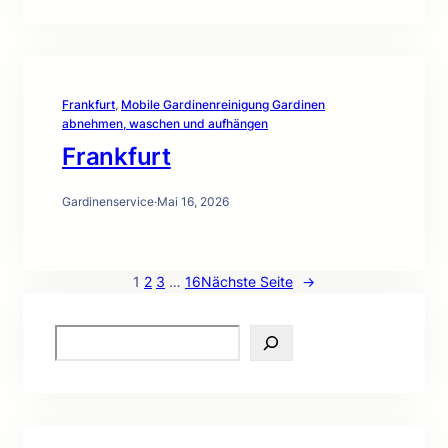
Frankfurt
, 
Mobile Gardinenreinigung Gardinen
abnehmen, waschen und aufhängen
Frankfurt
Gardinenservice
·
Mai 16, 2026
1
2
3
…
16
Nächste Seite
→
S
e
a
r
c
h