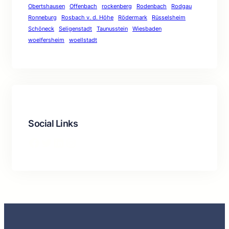
Obertshausen
Offenbach
rockenberg
Rodenbach
Rodgau
Ronneburg
Rosbach v. d. Höhe
Rödermark
Rüsselsheim
Schöneck
Seligenstadt
Taunusstein
Wiesbaden
woelfersheim
woellstadt
Social Links
Facebook
Twitter
LinkedIn
Instagram