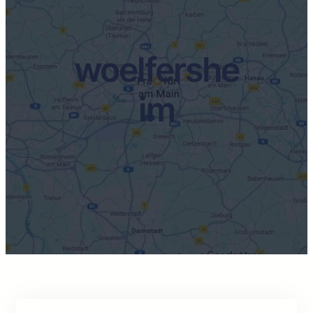
woelfershe
im