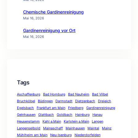
Chemische Gardinenreinigung
Mai 16, 2026
Gardinenreinigung vor Ort
Mai 16, 2026
Tags
Aschaffenburg
Bad Homburg
Bad Nauheim
Bad Vilbel
Bruchköbel
Büdingen
Darmstadt
Dietzenbach
Dreieich
Egelsbach
Frankfurt am Main
Friedberg
Gardinenreinigung
Gelnhausen
Glattbach
Goldbach
Hainburg
Hanau
Heusenstamm
Kahl a.Main
Karlstein a.Main
Langen
Langenselbold
Mainaschaff
Mainhausen
Maintal
Mainz
Mühlheim am Main
Neu-Isenburg
Niederdorfelden