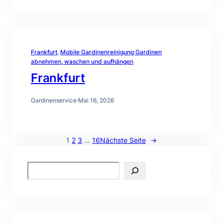
Frankfurt
, 
Mobile Gardinenreinigung Gardinen
abnehmen, waschen und aufhängen
Frankfurt
Gardinenservice
·
Mai 16, 2026
1
2
3
…
16
Nächste Seite
→
S
e
a
r
c
h