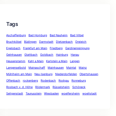
Tags
Aschaffenburg
Bad Homburg
Bad Nauheim
Bad Vilbel
Bruchköbel
Büdingen
Darmstadt
Dietzenbach
Dreieich
Egelsbach
Frankfurt am Main
Friedberg
Gardinenreinigung
Gelnhausen
Glattbach
Goldbach
Hainburg
Hanau
Heusenstamm
Kahl a.Main
Karlstein a.Main
Langen
Langenselbold
Mainaschaff
Mainhausen
Maintal
Mainz
Mühlheim am Main
Neu-Isenburg
Niederdorfelden
Obertshausen
Offenbach
rockenberg
Rodenbach
Rodgau
Ronneburg
Rosbach v. d. Höhe
Rödermark
Rüsselsheim
Schöneck
Seligenstadt
Taunusstein
Wiesbaden
woelfersheim
woellstadt