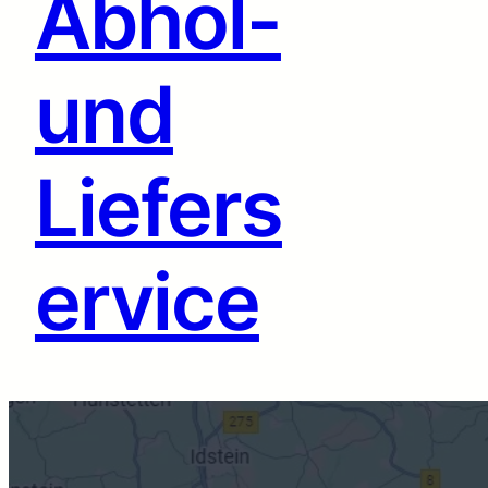
Abhol-
und
Liefers
ervice