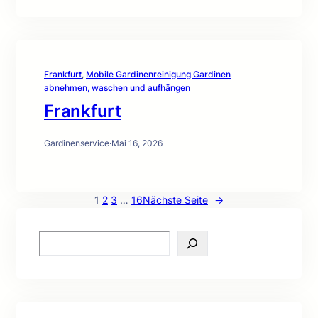
Frankfurt
, 
Mobile Gardinenreinigung Gardinen
abnehmen, waschen und aufhängen
Frankfurt
Gardinenservice
·
Mai 16, 2026
1
2
3
…
16
Nächste Seite
→
S
e
a
r
c
h