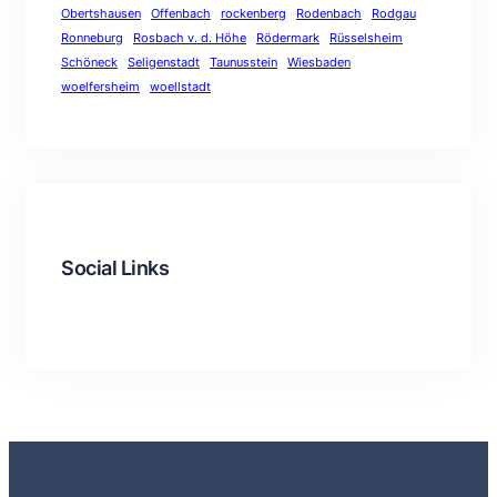
Obertshausen
Offenbach
rockenberg
Rodenbach
Rodgau
Ronneburg
Rosbach v. d. Höhe
Rödermark
Rüsselsheim
Schöneck
Seligenstadt
Taunusstein
Wiesbaden
woelfersheim
woellstadt
Social Links
Facebook
Twitter
LinkedIn
Instagram