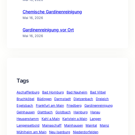
Chemische Gardinenreinigung
Mai 16, 2026
Gardinenreinigung vor Ort
Mai 16, 2026
Tags
Aschaffenburg
Bad Homburg
Bad Nauheim
Bad Vilbel
Bruchköbel
Büdingen
Darmstadt
Dietzenbach
Dreieich
Egelsbach
Frankfurt am Main
Friedberg
Gardinenreinigung
Gelnhausen
Glattbach
Goldbach
Hainburg
Hanau
Heusenstamm
Kahl a.Main
Karlstein a.Main
Langen
Langenselbold
Mainaschaff
Mainhausen
Maintal
Mainz
Mühlheim am Main
Neu-Isenburg
Niederdorfelden