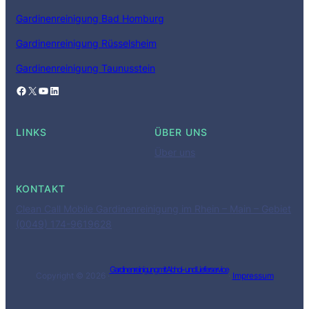
Gardinenreinigung Bad Homburg
Gardinenreinigung Rüsselsheim
Gardinenreinigung Taunusstein
Facebook
X
YouTube
LinkedIn
LINKS
ÜBER UNS
Über uns
KONTAKT
Clean Call Mobile Gardinenreinigung im Rhein – Main – Gebiet
(0049) 174-9619628
Gardinenreinigung mit Abhol- und Lieferservice
Copyright © 2026 ·
·
Impressum