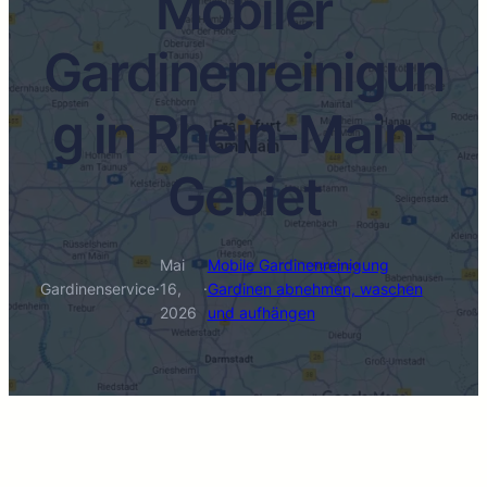
Mobiler
Gardinenreinigun
g in Rhein-Main-
Gebiet
Mai
Mobile Gardinenreinigung
Gardinenservice
·
16,
·
Gardinen abnehmen, waschen
2026
und aufhängen