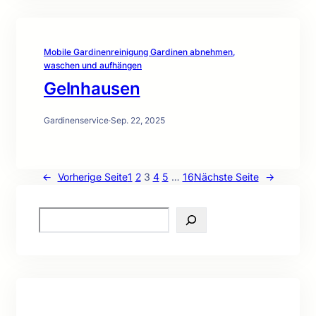
Mobile Gardinenreinigung Gardinen abnehmen,
waschen und aufhängen
Gelnhausen
Gardinenservice
·
Sep. 22, 2025
←
Vorherige Seite
1
2
3
4
5
…
16
Nächste Seite
→
S
e
a
r
c
h