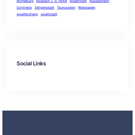
Ronneburg
Rosbach v. d. Höhe
Rödermark
Rüsselsheim
Schöneck
Seligenstadt
Taunusstein
Wiesbaden
woelfersheim
woellstadt
Social Links
Facebook
Twitter
LinkedIn
Instagram