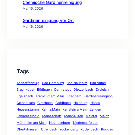
Chemische Gardinenreinigung
Mai 16, 2026
Gardinenreinigung vor Ort
Mai 16, 2026
Tags
Aschaffenburg
Bad Homburg
Bad Nauheim
Bad Vilbel
Bruchköbel
Büdingen
Darmstadt
Dietzenbach
Dreieich
Egelsbach
Frankfurt am Main
Friedberg
Gardinenreinigung
Gelnhausen
Glattbach
Goldbach
Hainburg
Hanau
Heusenstamm
Kahl a.Main
Karlstein a.Main
Langen
Langenselbold
Mainaschaff
Mainhausen
Maintal
Mainz
Mühlheim am Main
Neu-Isenburg
Niederdorfelden
Obertshausen
Offenbach
rockenberg
Rodenbach
Rodgau