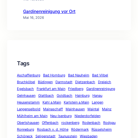
Gardinenreinigung vor Ort
Mai 16, 2026
Tags
Aschaffenburg
Bad Homburg
Bad Nauheim
Bad Vilbel
Bruchköbel
Büdingen
Darmstadt
Dietzenbach
Dreieich
Egelsbach
Frankfurt am Main
Friedberg
Gardinenreinigung
Gelnhausen
Glattbach
Goldbach
Hainburg
Hanau
Heusenstamm
Kahl a.Main
Karlstein a.Main
Langen
Langenselbold
Mainaschaff
Mainhausen
Maintal
Mainz
Mühlheim am Main
Neu-Isenburg
Niederdorfelden
Obertshausen
Offenbach
rockenberg
Rodenbach
Rodgau
Ronneburg
Rosbach v. d. Höhe
Rödermark
Rüsselsheim
Schöneck
Seligenstadt
Taunusstein
Wiesbaden