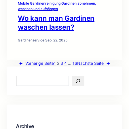
Mobile Gardinenreinigung Gardinen abnehmen,
waschen und aufhängen
Wo kann man Gardinen
waschen lassen?
Gardinenservice
·
Sep. 22, 2025
←
Vorherige Seite
1
2
3
4
…
16
Nächste Seite
→
S
e
a
r
c
h
Archive