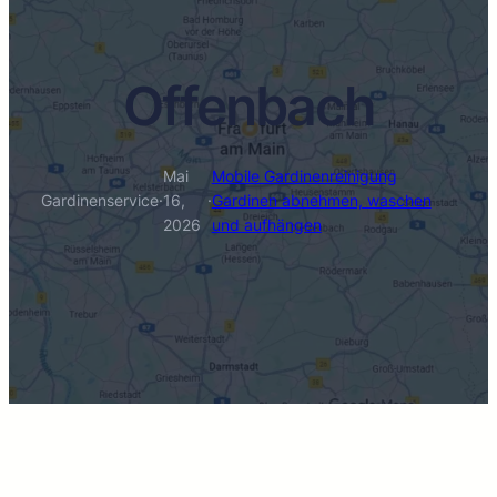
Offenbach
Mai
Mobile Gardinenreinigung
Gardinenservice
·
16,
·
Gardinen abnehmen, waschen
2026
und aufhängen