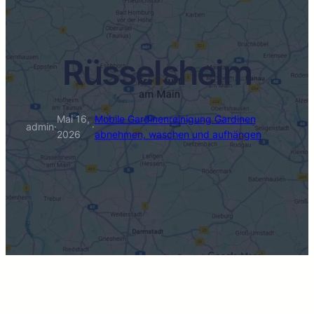
Rüsselsheim
Mai 16,
Mobile Gardinenreinigung Gardinen
admin
·
·
2026
abnehmen, waschen und aufhängen