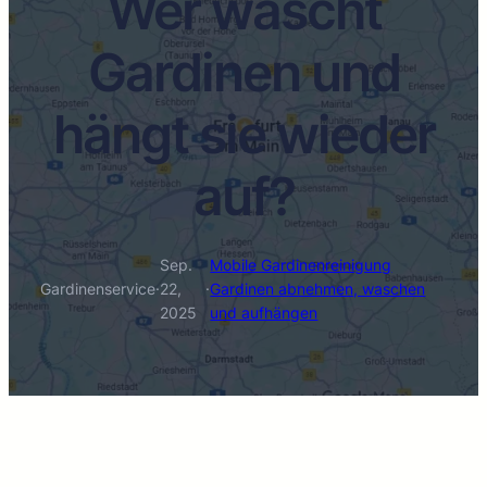
Wer wäscht
Gardinen und
hängt sie wieder
auf?
Sep.
Mobile Gardinenreinigung
Gardinenservice
·
22,
·
Gardinen abnehmen, waschen
2025
und aufhängen