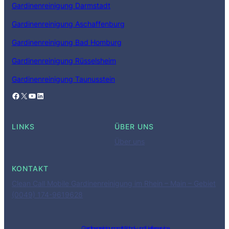
Gardinenreinigung Darmstadt
Gardinenreinigung Aschaffenburg
Gardinenreinigung Bad Homburg
Gardinenreinigung Rüsselsheim
Gardinenreinigung Taunusstein
Facebook
X
YouTube
LinkedIn
LINKS
ÜBER UNS
Über uns
KONTAKT
Clean Call Mobile Gardinenreinigung im Rhein – Main – Gebiet
(0049) 174-9619628
Gardinenreinigung mit Abhol- und Lieferservice