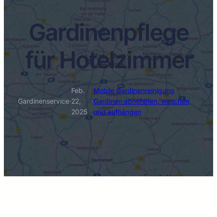
Gardinenpflege
für Hotelzimmer
Feb.
Mobile Gardinenreinigung
Gardinenservice
·
22,
·
Gardinen abnehmen, waschen
2025
und aufhängen