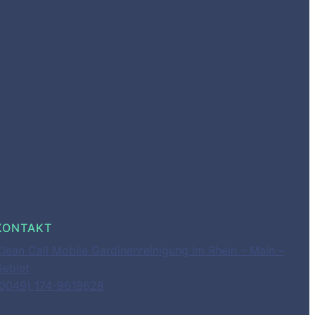
KONTAKT
Clean Call Mobile Gardinenreinigung im Rhein – Main –
Gebiet
(0049) 174-9619628