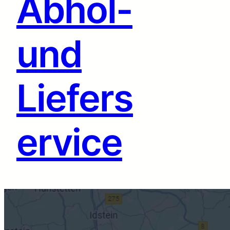
Abhol-
und
Liefers
ervice