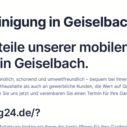
inigung in Geiselba
teile unserer mobile
in Geiselbach.
ründlich, schonend und umweltfreundlich – bequem bei Ihne
athaushalte als auch an gewerbliche Kunden, die Wert auf Qu
 Sie uns jetzt und vereinbaren Sie einen Termin für Ihre Ga
g24.de/?
 Erfahrung bieten wir Ihnen die beste Pflege für Ihre Gardine